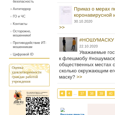
безопасность
Приказ о мерах 
Антитеррор
коронавирусной 
ГО и ЧС
30.10.2020
Контакты
>>
Осторожно,
мошенники!
#НОШУМАСКУ
Противодействие ИT-
22.10.2020
мошенникам
Уважаемые гос
Цифровой ID
к флешмобу #ношумаску
общественных местах со
Оценка
сколько окружающим ег
удовлетворенности
маску?
>>
граждан работой
учреждения
Страницы
…
37
38
39
40
Решаем вместе