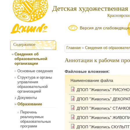
Детская художественная
Красноярский
Версия для слабовидящи
Содержимое
Вы здесь
Главная
»
Сведения об образовате
Сведения об
образовательной
Аннотации к рабочим пр
организации
Основные сведения
Файловые вложения:
Структура и органы
Наименование файла
управления
образовательной
ДПОП "Живопись" РИСУНО
организацией
Документы
ДПОП "Живопись" ДЕКОР
Образование
ДПОП "Живопись" СТАНК
Перечень
реализуемых
ДПОП "Живопись" ЖИВОП
образовательных
программ
ДПОП "Живопись СКУЛЬП