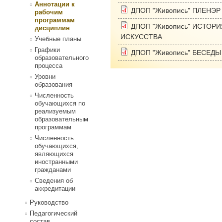
Аннотации к
ДПОП "Живопись" ПЛЕНЭР
рабочим
программам
ДПОП "Живопись" ИСТОР
дисциплин
ИСКУССТВА
Учебные планы
Графики
ДПОП "Живопись" БЕСЕД
образовательного
процесса
Уровни
образования
Численность
обучающихся по
реализуемым
образовательным
программам
Численность
обучающихся,
являющихся
иностранными
гражданами
Сведения об
аккредитации
Руководство
Педагогический
состав