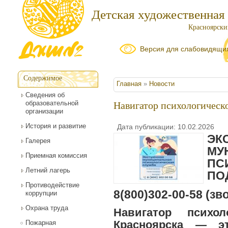
Детская художественная
Красноярский
Версия для слабовидящи
Содержимое
Вы здесь
Главная
»
Новости
Сведения об
образовательной
Навигатор психологическ
организации
История и развитие
Дата публикации: 10.02.2026
ЭК
Галерея
МУ
Приемная комиссия
ПС
Летний лагерь
ПО
Противодействие
8(800)302-00-58
(зв
коррупции
Охрана труда
Навигатор психо
Красноярска
— эт
Пожарная