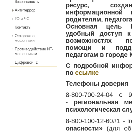
безопасность
ресурс, созд
Антитеррор
информационной 
родителям, педагога
ГО и ЧС
Основная цель Н
Контакты
удобный доступ к
Осторожно,
возможностях по
мошенники!
помощи и подде
Противодействие ИT-
педагогам в городе 
мошенникам
Цифровой ID
С подробной инфор
по
ссылке
Телефоны доверия
8-800-700-24-04 с 
-
региональная м
психологическая сл
8-800-100-12-60#1 -
т
опасности»
(для об