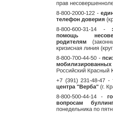
прав несовершенноле
8-800-2000-122 -
един
телефон доверия
(к
8-800-600-31-14 -
помощь несов
родителям
(законны
кризисная линия (кру
8-800-700-44-50 -
пси
мобилизирован
Российский Красный К
+7 (391) 231-48-47 -
центра "Верба"
(г. К
8-800-500-44-14 -
г
вопросам буллинг
понедельника по пятн