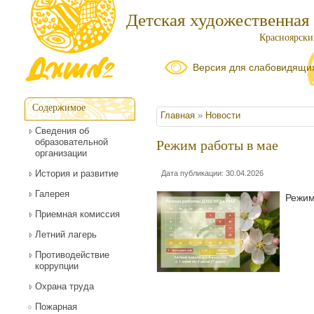
Детская художественная
Красноярский
Версия для слабовидящи
Содержимое
Вы здесь
Главная
»
Новости
Сведения об
образовательной
Режим работы в мае
организации
История и развитие
Дата публикации: 30.04.2026
Галерея
Режи
Приемная комиссия
Летний лагерь
Противодействие
коррупции
Охрана труда
Пожарная