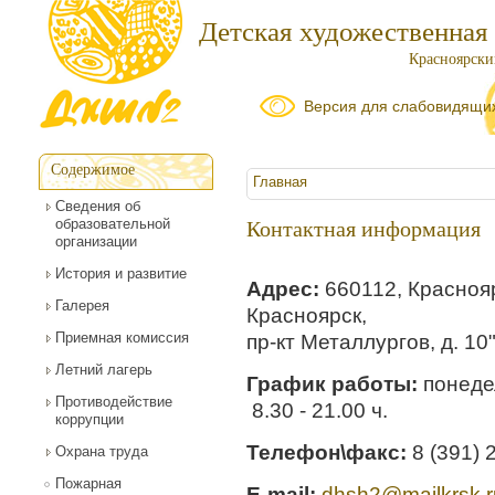
Детская художественная
Красноярский
Версия для слабовидящи
Содержимое
Вы здесь
Главная
Сведения об
образовательной
Контактная информация
организации
История и развитие
Адрес:
660112, Краснояр
Галерея
Красноярск,
Приемная комиссия
пр-кт Металлургов, д. 10
Летний лагерь
График работы:
понеде
Противодействие
8.30 - 21.00 ч.
коррупции
Телефон\факс:
8 (391) 
Охрана труда
Пожарная
E-mail:
dhsh2@mailkrsk.r