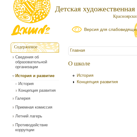
Детская художественная
Красноярский
Версия для слабовидящи
Содержимое
Вы здесь
Главная
Сведения об
образовательной
О школе
организации
История
История и развитие
Концепция развития
История
Концепция развития
Галерея
Приемная комиссия
Летний лагерь
Противодействие
коррупции