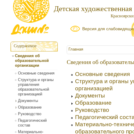
Детская художественная
Красноярский
Версия для слабовидящи
Содержимое
Вы здесь
Главная
Сведения об
образовательной
Сведения об образовател
организации
Основные сведения
Основные сведения
Структура и органы
Структура и органы 
управления
организацией
образовательной
организацией
Документы
Документы
Образование
Образование
Руководство
Руководство
Педагогический сост
Педагогический
Материально-техниче
состав
образовательного пр
Материально-