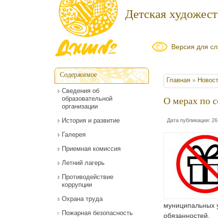
Детская художес
Версия для с
Содержимое
Вы здесь
Главная
»
Новос
Сведения об
образовательной
О мерах по 
организации
История и развитие
Дата публикации: 26
Галерея
Приемная комиссия
Летний лагерь
Противодействие
коррупции
Охрана труда
муниципальных у
Пожарная безопасность
обязанностей.