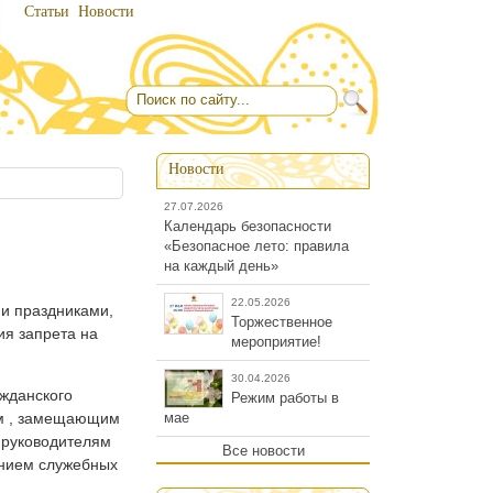
Статьи
Новости
Форма поиска
search
Новости
27.07.2026
Календарь безопасности
«Безопасное лето: правила
на каждый день»
22.05.2026
и праздниками,
Торжественное
я запрета на
мероприятие!
30.04.2026
жданского
Режим работы в
мае
ам , замещающим
 руководителям
Все новости
ением служебных