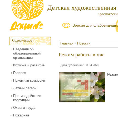
Детская художественная
Красноярский
Версия для слабовидящи
Содержимое
Вы здесь
Главная
»
Новости
Сведения об
образовательной
Режим работы в мае
организации
История и развитие
Дата публикации: 30.04.2026
Галерея
Режи
Приемная комиссия
Летний лагерь
Противодействие
коррупции
Охрана труда
Пожарная