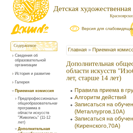
Детская художественная
Красноярский
Версия для слабовидящи
Содержимое
Вы здесь
Главная
»
Приемная комис
Сведения об
образовательной
Дополнительная общео
организации
области искусств "Изо
История и развитие
лет, старше 14 лет)
Галерея
Правила приема в гру
Приемная комиссия
Алгоритм действий
Предпрофессиональная
общеобразовательная
Записаться на обучен
программа в
(Металлургов,10А)
области искусств
"Живопись" (11-12
Записаться на обучен
лет)
(Киренского,70А)
Дополнительная